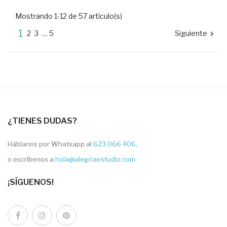
Mostrando 1-12 de 57 artículo(s)
1
2
3
…
5
Siguiente

¿TIENES DUDAS?
Háblanos por Whatsapp al
623 066 406
,
o escríbenos a
hola@alegriaestudio.com
¡SÍGUENOS!