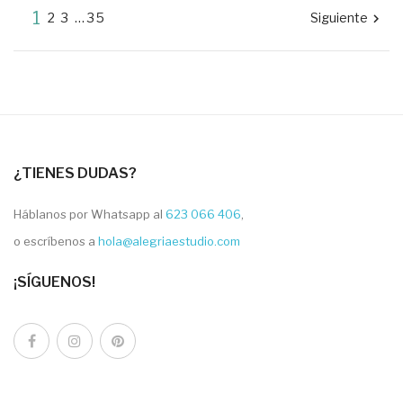
1
2
3
…
35
Siguiente

¿TIENES DUDAS?
Háblanos por Whatsapp al
623 066 406
,
o escríbenos a
hola@alegriaestudio.com
¡SÍGUENOS!