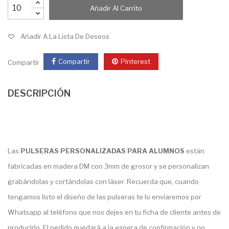
Añadir Al Carrito
Añadir A La Lista De Deseos
Compartir
Pinterest
Compartir
DESCRIPCIÓN
Las
PULSERAS PERSONALIZADAS PARA ALUMNOS
están
fabricadas en madera DM con 3mm de grosor y se personalizan
grabándolas y cortándolas con láser. Recuerda que, cuando
tengamos listo el diseño de las pulseras te lo enviaremos por
Whatsapp al teléfono que nos dejes en tu ficha de cliente antes de
producirlo. El pedido quedará a la espera de confirmación y no