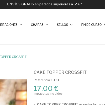
ENVÍOS GRATIS en pedidos superiores a 65€*
EBRACIONES
CHAPAS
SELLOS
FIN DE CURSO
TOPPER CROSSFIT
CAKE TOPPER CROSSFIT
Referencia: CT24
17,00 €
Impuestos incluidos
El
CAKE TOPPER
CROSSFIT
es perfecto para