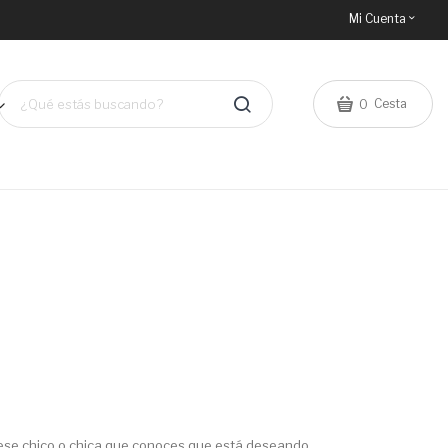
Mi Cuenta
Cesta
0
 ese chico o chica que conoces que está deseando